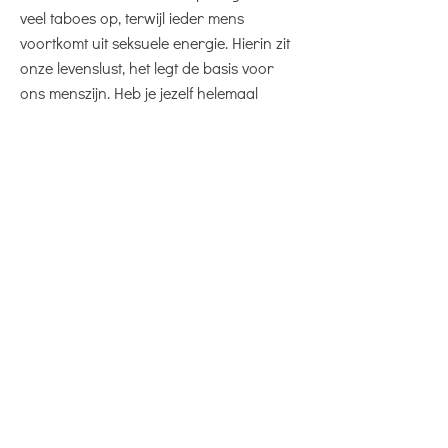
veel taboes op, terwijl ieder mens
voortkomt uit seksuele energie. Hierin zit
onze levenslust, het legt de basis voor
ons menszijn. Heb je jezelf helemaal
welkom gevoeld als jongen of meisje?
Welke taboes spelen er en hoe kun je die
doorbreken? Alles wat we meemaken zit
in ons lijf opgeslagen en als iets te
spannend is, kan het gevoel op slot gaan.
Je kunt bepaalde dingen vermijden,
omdat je onbewust ergens bang voor
bent. Ik begeleid je op een veilige manier
om die angst onder ogen te komen.
Zodat je hem kunt loslaten. Als je dat
eenmaal gedaan hebt en het lukt, kun je
ermee blijven oefenen. Op die manier pak
je gaandeweg weer de regie in je leven.